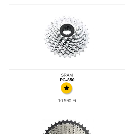
SRAM
PG-850
10 990
Ft