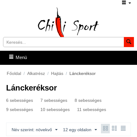
Menü
Főoldal
/
Alkatrész
/
Hajtás
/
Lánckeréksor
Lánckeréksor
6 sebességes
7 sebességes
8 sebességes
9 sebességes
10 sebességes
11 sebességes
Név szerint: növekvő
12 egy oldalon