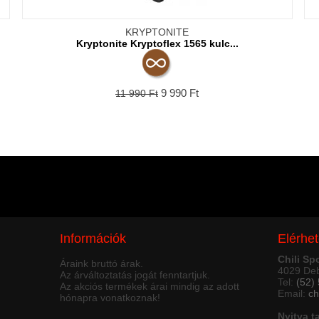
KRYPTONITE
Kryptonite Kryptoflex 1565 kulc...
9 990
Ft
11 990
Ft
Információk
Elérhe
Chili Sp
Áraink bruttó árak.
4029 Deb
Az árváltoztatás jogát fenntartjuk.
Tel:
(52)
Az akciós termékek árai mindig az adott
Email:
ch
hónapra vonatkoznak!
Nyitva t