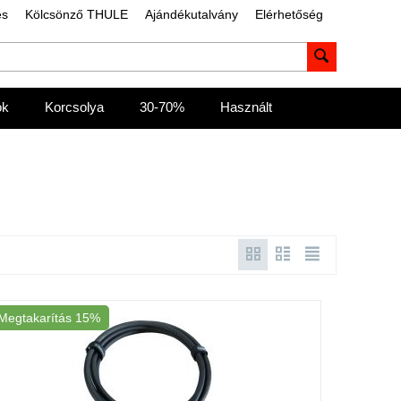
és
Kölcsönző THULE
Ajándékutalvány
Elérhetőség
ok
Korcsolya
30-70%
Használt
Megtakarítás
15%