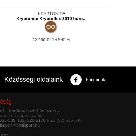
KRYPTONITE
Kryptonite Kryptoflex 3010 huro...
19 990
Ft
22 990
Ft
Közösségi oldalaink
Facebook
tőség
ort – kerékpár üzlet és szerviz
recen, Csapó utca 63.
 535-539
,
(30) 329-5170
Fax: (52) 535-540
ilisport@chilisport.hu
artás: