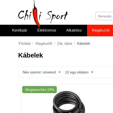
Kerékpár
Elektromos
Alkatrész
Kiegészítő
Főoldal
/
Kiegészítő
/
Zár, lakat
/
Kábelek
Kábelek
Név szerint: növekvő
12 egy oldalon
Megtakarítás
18%