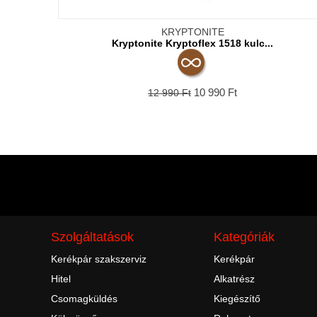
KRYPTONITE
Kryptonite Kryptoflex 1518 kulc...
10 990
Ft
12 990
Ft
Szolgáltatások
Kategóriák
Kerékpár szakszerviz
Kerékpár
Hitel
Alkatrész
Csomagküldés
Kiegészítő