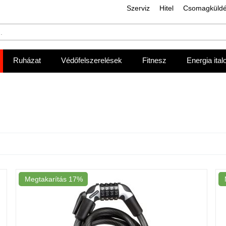
Szerviz
Hitel
Csomagküld
Ruházat
Védőfelszerelések
Fitnesz
Energia ital
Megtakarítás
17%