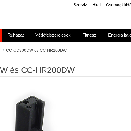
Szerviz
Hitel
Csomagküld
Ruházat
Védőfelszerelések
Fitnesz
Energia ital
ő
/
CC-CD300DW és CC-HR200DW
W és CC-HR200DW