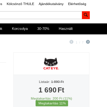
és
Kölcsönző THULE
Ajándékutalvány
Elérhetőség
ok
Korcsolya
30-70%
Használt
1
/
7
Listaár:
1 890
Ft
1 690
Ft
Megtakarítás:
200
Ft (
11
%)
Megtakarítás
11%