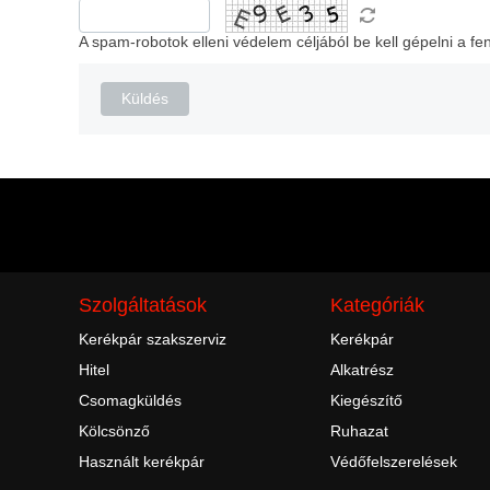
A spam-robotok elleni védelem céljából be kell gépelni a fen
Küldés
Szolgáltatások
Kategóriák
Kerékpár szakszerviz
Kerékpár
Hitel
Alkatrész
Csomagküldés
Kiegészítő
Kölcsönző
Ruhazat
Használt kerékpár
Védőfelszerelések