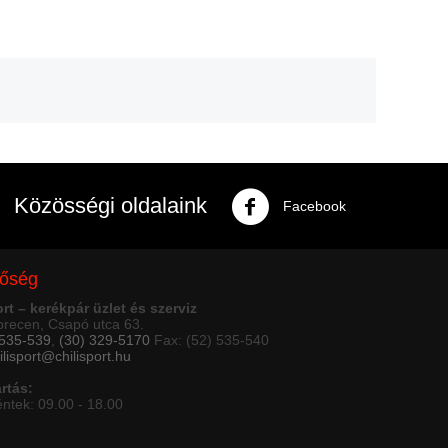
Közösségi oldalaink
Facebook
tőség
ort – kerékpár üzlet és szerviz
recen, Csapó utca 63.
 535-539
,
(30) 329-5170
Fax: (52) 535-540
ilisport@chilisport.hu
artás:
éntek: 09.00 - 18.00