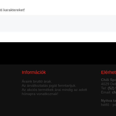
ti karaktereket!
Információk
Elérhe
Chili Sp
Áraink bruttó árak.
4029 Deb
Az árváltoztatás jogát fenntartjuk.
Tel:
(52)
Az akciós termékek árai mindig az adott
Email:
ch
hónapra vonatkoznak!
Nyitva t
hétfő - p